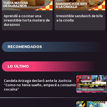
Aprendé a cocinar una
Irresistible sandwich de bife
irresistible torta matera de
a la criolla
duraznos
RECOMENDADOS
LO ÚLTIMO
Candela Arizaga declaró ante la Justicia:
“Como no tenía sueño, empecé a consumir
cocaína”