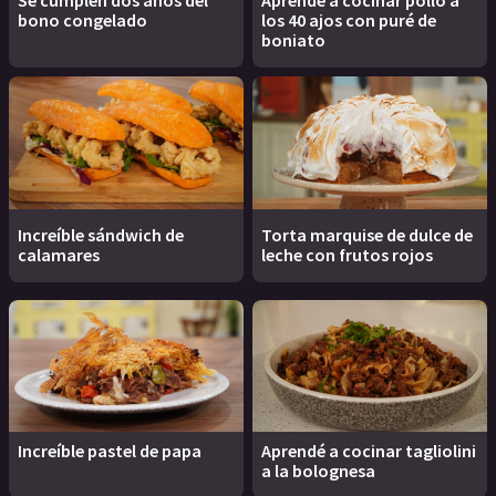
Se cumplen dos años del
Aprendé a cocinar pollo a
bono congelado
los 40 ajos con puré de
boniato
Increíble sándwich de
Torta marquise de dulce de
calamares
leche con frutos rojos
Increíble pastel de papa
Aprendé a cocinar tagliolini
a la bolognesa