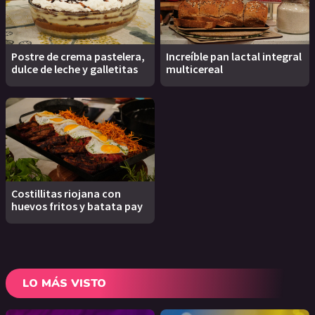
Postre de crema pastelera,
Increíble pan lactal integral
dulce de leche y galletitas
multicereal
Costillitas riojana con
huevos fritos y batata pay
LO MÁS VISTO