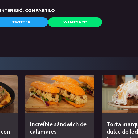
E INTERESÓ, COMPARTILO
TWITTER
WHATSAPP
Increíble sándwich de
Torta marqu
s con
calamares
dulce de le