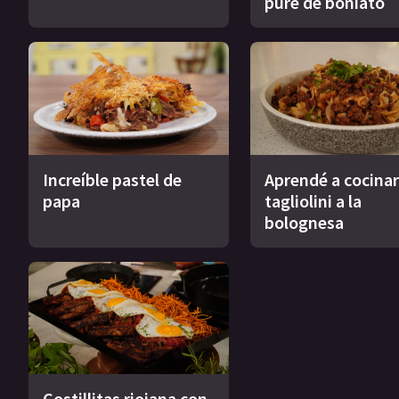
puré de boniato
Increíble pastel de
Aprendé a cocinar
papa
tagliolini a la
bolognesa
Costillitas riojana con