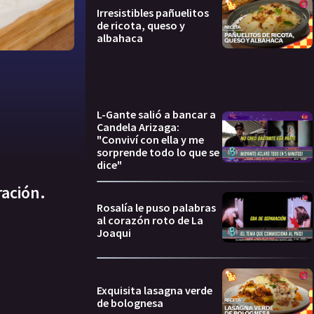
Irresistibles pañuelitos
de ricota, queso y
albahaca
L-Gante salió a bancar a
Candela Arizaga:
"Conviví con ella y me
sorprende todo lo que se
dice"
ración.
Rosalía le puso palabras
al corazón roto de La
Joaqui
Exquisita lasagna verde
de bolognesa