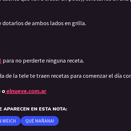
 y dotarlos de ambos lados en grilla.
l
para no perderte ninguna receta.
da de la tele te traen recetas para comenzar el día co
 o
elnueve.com.ar
 APARECEN EN ESTA NOTA:
N WEICH
QUÉ MAÑANA!