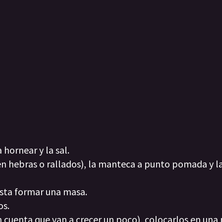
 hornear y la sal.
(en hebras o rallados), la manteca a punto pomada y la
asta formar una masa.
os.
cuenta que van a crecer un poco), colocarlos en una 