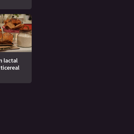
n lactal
ticereal