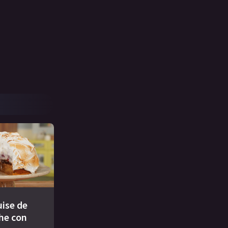
ise de
che con