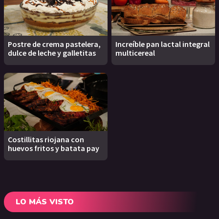
Postre de crema pastelera,
Increíble pan lactal integral
dulce de leche y galletitas
multicereal
Costillitas riojana con
huevos fritos y batata pay
LO MÁS VISTO