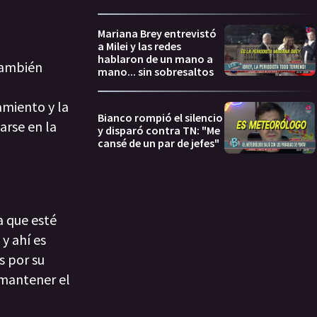
Mariana Brey entrevistó
a Milei y las redes
hablaron de un mano a
 también
mano... sin sobresaltos
amiento y la
Bianco rompió el silencio
arse en la
y disparó contra TN: "Me
cansé de un par de jefes"
a que esté
 y ahí es
s por su
 mantener el