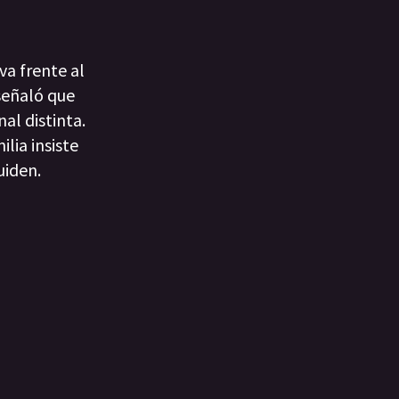
a frente al
 señaló que
al distinta.
lia insiste
uiden.