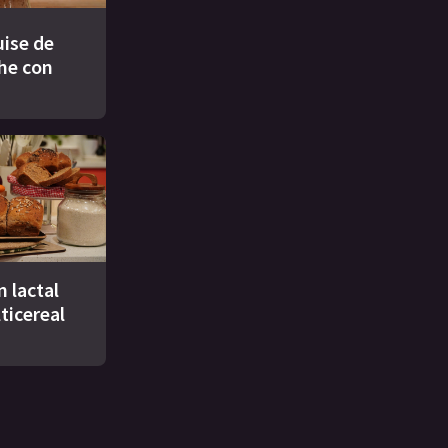
ise de
che con
n lactal
ticereal