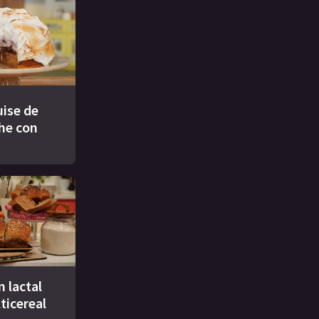
ise de
che con
n lactal
ticereal