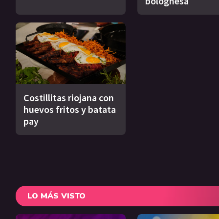
bolognesa
Costillitas riojana con
huevos fritos y batata
pay
LO MÁS VISTO