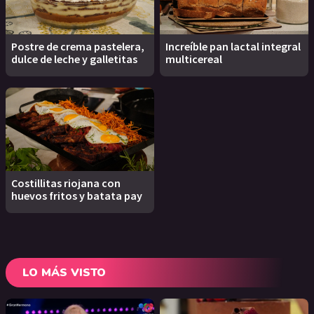
Postre de crema pastelera,
Increíble pan lactal integral
dulce de leche y galletitas
multicereal
Costillitas riojana con
huevos fritos y batata pay
LO MÁS VISTO