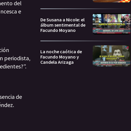
mento del
ancesca e
De Susana a Nicole: el
álbum sentimental de
Facundo Moyano
ción
La noche caótica de
Facundo Moyano y
n periodista,
Candela Arizaga
pedientes?”.
esencia de
éndez.