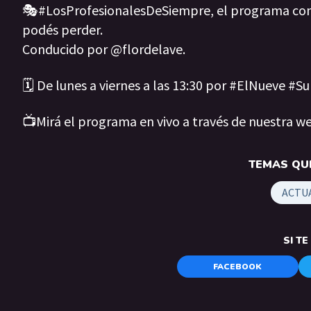
🎭#LosProfesionalesDeSiempre, el programa con l
podés perder.
Conducido por @flordelave.
🗓️ De lunes a viernes a las 13:30 por #ElNueve #
📺Mirá el programa en vivo a través de nuestra w
TEMAS QUE
ACTU
SI T
FACEBOOK