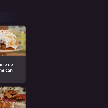
ise de
che con