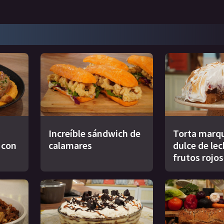
Increíble sándwich de
Torta marqu
s con
calamares
dulce de le
frutos rojos