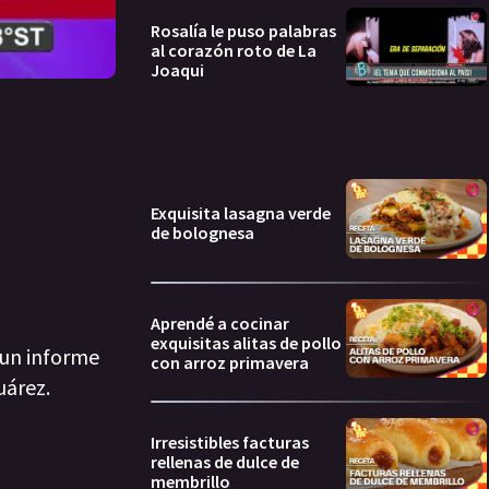
Rosalía le puso palabras
al corazón roto de La
Joaqui
Exquisita lasagna verde
de bolognesa
Aprendé a cocinar
exquisitas alitas de pollo
 un informe
con arroz primavera
uárez.
Irresistibles facturas
rellenas de dulce de
membrillo