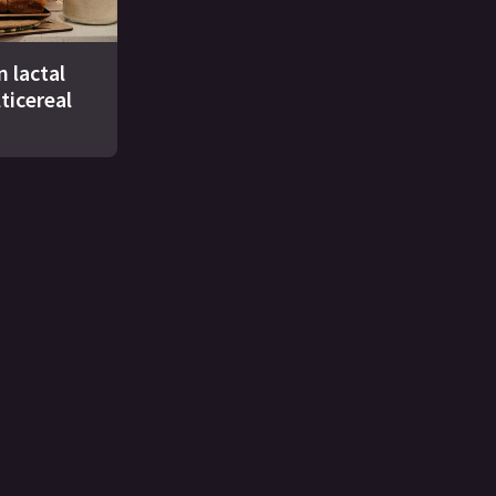
n lactal
ticereal