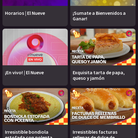
Horarios | El Nueve
¡Sumate a Bienvenidos a
Ganar!
¡En vivo! | El Nueve
Exquisita tarta de papa,
queso y jamón
Irresistible bondiola
Irresistibles facturas
estofada con polenta
rellenas de dulce de