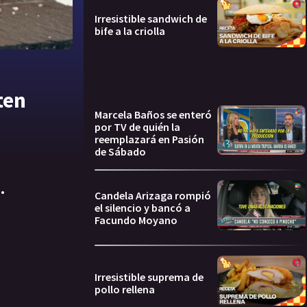
Irresistible sandwich de
bife a la criolla
ten
Marcela Baños se enteró
por TV de quién la
reemplazará en Pasión
de Sábado
.
Candela Arizaga rompió
el silencio y bancó a
Facundo Moyano
Irresistible suprema de
pollo rellena