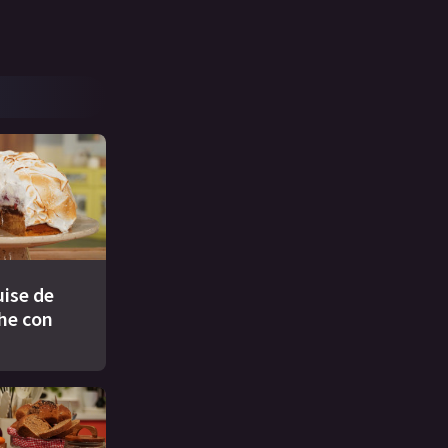
ise de
che con