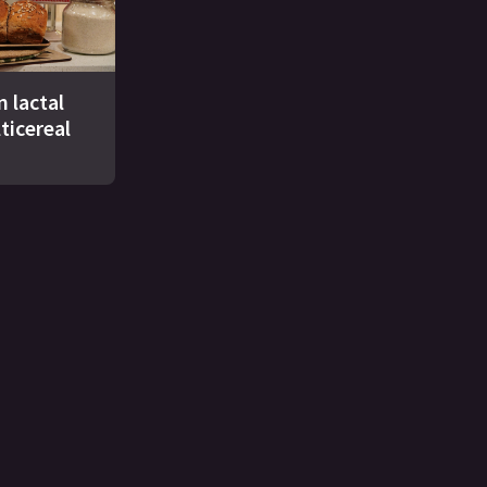
n lactal
ticereal