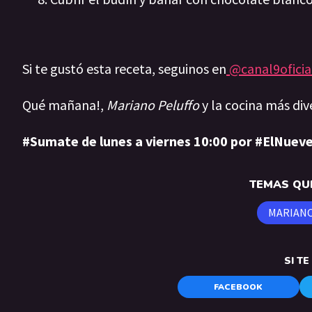
Si te gustó esta receta, seguinos en
@canal9oficia
Qué mañana!,
Mariano Peluffo
y la cocina más div
#Sumate de lunes a viernes 10:00 por #ElNueve
TEMAS QUE
MARIANO
SI T
FACEBOOK