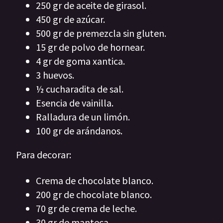
250 gr de aceite de girasol.
450 gr de azúcar.
500 gr de premezcla sin gluten.
15 gr de polvo de hornear.
4 gr de goma xantica.
3 huevos.
½ cucharadita de sal.
Esencia de vainilla.
Ralladura de un limón.
100 gr de arándanos.
Para decorar:
Crema de chocolate blanco.
200 gr de chocolate blanco.
70 gr de crema de leche.
30 gr de manteca.