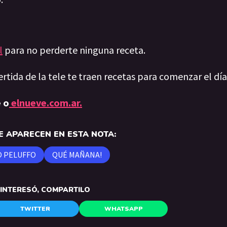
l
para no perderte ninguna receta.
ertida de la tele te traen recetas para comenzar el dí
 o
elnueve.com.ar.
 APARECEN EN ESTA NOTA:
 PELUFFO
QUÉ MAÑANA!
E INTERESÓ, COMPARTILO
TWITTER
WHATSAPP