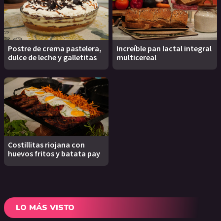
Postre de crema pastelera,
Increíble pan lactal integral
dulce de leche y galletitas
multicereal
Costillitas riojana con
huevos fritos y batata pay
LO MÁS VISTO