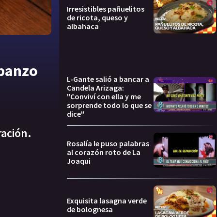
Irresistibles pañuelitos
de ricota, queso y
albahaca
rbanzo
L-Gante salió a bancar a
Candela Arizaga:
"Conviví con ella y me
sorprende todo lo que se
dice"
ración.
Rosalía le puso palabras
al corazón roto de La
Joaqui
Exquisita lasagna verde
de bolognesa