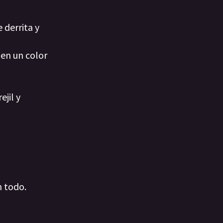
 derrita y
en un color
jil y
n todo.