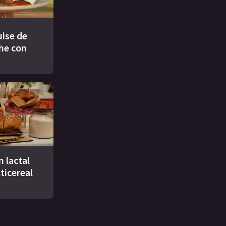
ise de
che con
n lactal
ticereal