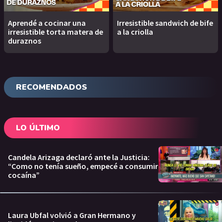
Aprendé a cocinar una
Irresistible sandwich de bife
irresistible torta matera de
a la criolla
duraznos
RECOMENDADOS
LO ÚLTIMO
Candela Arizaga declaró ante la Justicia:
“Como no tenía sueño, empecé a consumir
cocaína”
Laura Ubfal volvió a Gran Hermano y