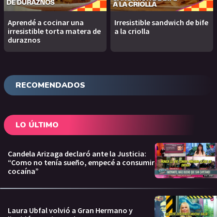
Aprendé a cocinar una
Irresistible sandwich de bife
irresistible torta matera de
a la criolla
duraznos
RECOMENDADOS
LO ÚLTIMO
Candela Arizaga declaró ante la Justicia:
“Como no tenía sueño, empecé a consumir
cocaína”
Laura Ubfal volvió a Gran Hermano y