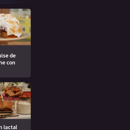
ise de
che con
n lactal