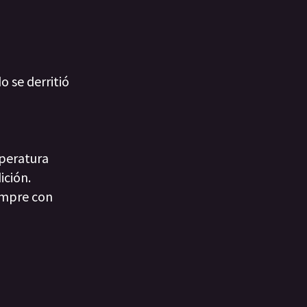
o se derritió
mperatura
ición.
iempre con