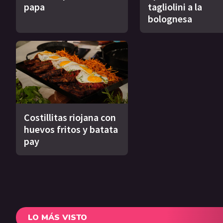
papa
tagliolini a la
bolognesa
Costillitas riojana con
huevos fritos y batata
pay
LO MÁS VISTO