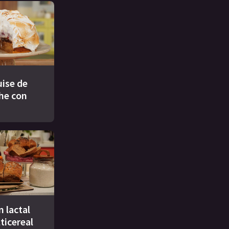
ise de
che con
n lactal
ticereal