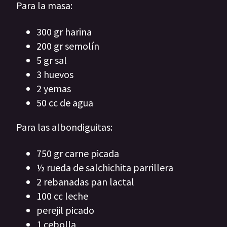
Para la masa:
300 gr harina
200 gr semolín
5 gr sal
3 huevos
2 yemas
50 cc de agua
Para las albondiguitas:
750 gr carne picada
½ rueda de salchichita parrillera
2 rebanadas pan lactal
100 cc leche
perejil picado
1 cebolla